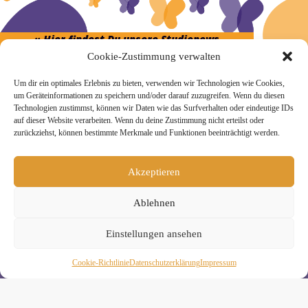
» Hier findest Du unsere Studionews
Cookie-Zustimmung verwalten
Um dir ein optimales Erlebnis zu bieten, verwenden wir Technologien wie Cookies,
um Geräteinformationen zu speichern und/oder darauf zuzugreifen. Wenn du diesen
Technologien zustimmst, können wir Daten wie das Surfverhalten oder eindeutige IDs
» Unsere Hygienemassnahmen
auf dieser Website verarbeiten. Wenn du deine Zustimmung nicht erteilst oder
zurückziehst, können bestimmte Merkmale und Funktionen beeinträchtigt werden.
Akzeptieren
Ablehnen
Melde Dich hier zum Yogimotion Newsletter an:
Wenn Du magst, schicke ich Dir ungefähr monatlich Infos zu
Einstellungen ansehen
aktuellen Kursen und Workshops bei Yogimotion. Du kannst
Dich natürlich jederzeit wieder abmelden. Alle Details zur
Cookie-Richtlinie
Daten­schutz­erklä­rung
Impressum
Nutzung Deiner Daten findest Du in unserer
Datenschutzerklärung
.