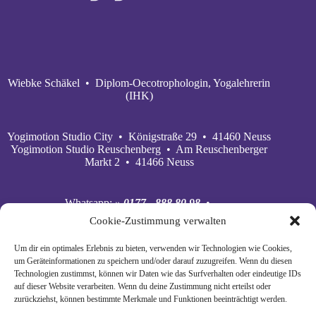
Wiebke Schäkel • Diplom-Oecotrophologin, Yogalehrerin
(IHK)
Yogimotion Studio City • Königstraße 29 • 41460 Neuss
Yogimotion Studio Reuschenberg • Am Reuschenberger
Markt 2 • 41466 Neuss
Whatsapp:
» 0177 - 888 80 98
•
Mobil:
» 0177 - 888 80 98
•
Cookie-Zustimmung verwalten
E‑Mail:
» wiebke@yogimotion.de
•
Facebook:
» yogawiebke
• Instagram:
» yogawiebke
•
Um dir ein optimales Erlebnis zu bieten, verwenden wir Technologien wie Cookies,
Youtube:
» yogimotion
• XING:
» Wiebke Schäkel
um Geräteinformationen zu speichern und/oder darauf zuzugreifen. Wenn du diesen
Technologien zustimmst, können wir Daten wie das Surfverhalten oder eindeutige IDs
auf dieser Website verarbeiten. Wenn du deine Zustimmung nicht erteilst oder
zurückziehst, können bestimmte Merkmale und Funktionen beeinträchtigt werden.