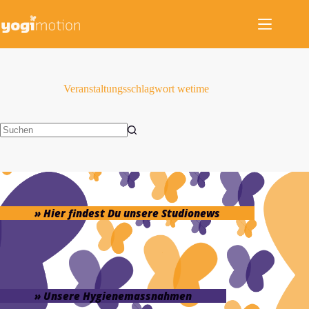
Zum
Inhalt
springen
Veranstaltungsschlagwort
wetime
Keine
Ergebnisse
» Hier findest Du unsere Studionews
» Unsere Hygienemassnahmen