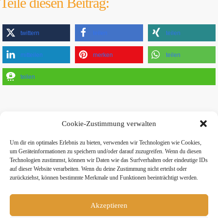
Teile diesen Beitrag:
twittern
teilen
teilen
mitteilen
merken
teilen
teilen
Cookie-Zustimmung verwalten
Um dir ein optimales Erlebnis zu bieten, verwenden wir Technologien wie Cookies,
um Geräteinformationen zu speichern und/oder darauf zuzugreifen. Wenn du diesen
» Hier findest Du unsere Studionews
Technologien zustimmst, können wir Daten wie das Surfverhalten oder eindeutige IDs
auf dieser Website verarbeiten. Wenn du deine Zustimmung nicht erteilst oder
zurückziehst, können bestimmte Merkmale und Funktionen beeinträchtigt werden.
Akzeptieren
» Unsere Hygienemassnahmen