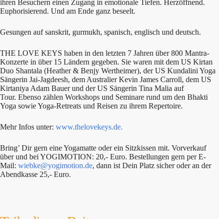
ihren Besuchern einen Zugang in emotionale Tiefen. Herzöffnend.
Euphorisierend. Und am Ende ganz beseelt.
Gesungen auf sanskrit, gurmukh, spanisch, englisch und deutsch.
THE LOVE KEYS haben in den letzten 7 Jahren über 800 Mantra-
Konzerte in über 15 Ländern gegeben. Sie waren mit dem US Kirtan
Duo Shantala (Heather & Benjy Wertheimer), der US Kundalini Yoga
Sängerin Jai-Jagdeesh, dem Australier Kevin James Carroll, dem US
Kirtaniya Adam Bauer und der US Sängerin Tina Malia auf
Tour. Ebenso zählen Workshops und Seminare rund um den Bhakti
Yoga sowie Yoga-Retreats und Reisen zu ihrem Repertoire.
Mehr Infos unter:
www.thelovekeys.de.
Bring’ Dir gern eine Yogamatte oder ein Sitzkissen mit. Vorverkauf
über und bei YOGIMOTION: 20,- Euro. Bestellungen gern per E-
Mail:
wiebke@yogimotion.de
, dann ist Dein Platz sicher oder an der
Abendkasse 25,- Euro.