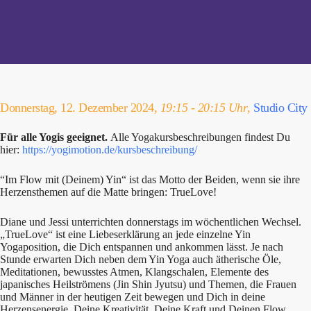
Donnerstag, 12. Dezember 2024,
19:15 - 20:15 Uhr
,
Studio City
Für alle Yogis geeignet.
Alle Yogakursbeschreibungen findest Du
hier:
https://yogimotion.de/kursbeschreibung/
“Im Flow mit (Deinem) Yin“ ist das Motto der Beiden, wenn sie ihre
Herzensthemen auf die Matte bringen: TrueLove!
Diane und Jessi unterrichten donnerstags im wöchentlichen Wechsel.
„TrueLove“ ist eine Liebeserklärung an jede einzelne Yin
Yogaposition, die Dich entspannen und ankommen lässt. Je nach
Stunde erwarten Dich neben dem Yin Yoga auch ätherische Öle,
Meditationen, bewusstes Atmen, Klangschalen, Elemente des
japanisches Heilströmens (Jin Shin Jyutsu) und Themen, die Frauen
und Männer in der heutigen Zeit bewegen und Dich in deine
Herzensenergie, Deine Kreativität, Deine Kraft und Deinen Flow