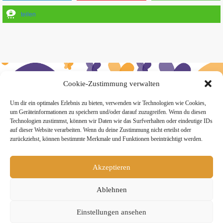
teilen
Cookie-Zustimmung verwalten
» Hier findest Du unsere Studionews
Um dir ein optimales Erlebnis zu bieten, verwenden wir Technologien wie Cookies,
um Geräteinformationen zu speichern und/oder darauf zuzugreifen. Wenn du diesen
Technologien zustimmst, können wir Daten wie das Surfverhalten oder eindeutige IDs
auf dieser Website verarbeiten. Wenn du deine Zustimmung nicht erteilst oder
zurückziehst, können bestimmte Merkmale und Funktionen beeinträchtigt werden.
» Unsere Hygienemassnahmen
Akzeptieren
Ablehnen
Einstellungen ansehen
Melde Dich hier zum Yogimotion Newsletter an: