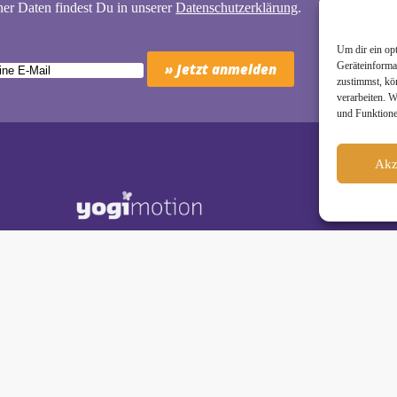
er Daten findest Du in unserer
Datenschutzerklärung
.
Um dir ein op
Geräteinforma
zustimmst, kö
verarbeiten. 
und Funktione
Akz
Schäkel • Diplom-Oecotrophologin, Yogalehrerin (IHK)
motion Studio City • Königstraße 29 • 41460 Neuss
dio Reuschenberg • Am Reuschenberger Markt 2 • 41466 Neuss