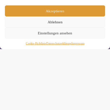
Wenn Du magst, schicke ich Dir ungefähr monatlich Infos zu
aktuellen Kursen und Workshops bei Yogimotion. Du kannst
Akzeptieren
Dich natürlich jederzeit wieder abmelden. Alle Details zur
Nutzung Deiner Daten findest Du in unserer
Ablehnen
Datenschutzerklärung
.
Einstellungen ansehen
Cookie-Richtlinie
Daten­schutz­erklä­rung
Impressum