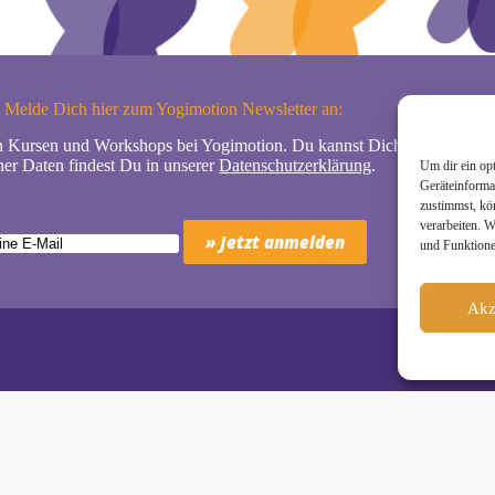
Melde Dich hier zum Yogimotion Newsletter an:
n Kursen und Workshops bei Yogimotion. Du kannst Dich natürlich jede
er Daten findest Du in unserer
Datenschutzerklärung
.
Um dir ein op
Geräteinforma
zustimmst, kö
verarbeiten. 
und Funktione
Akz