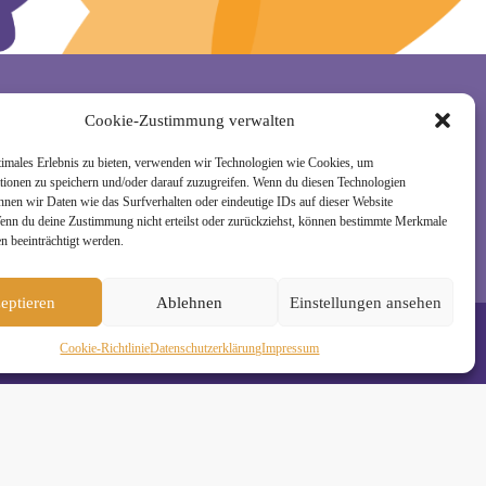
Cookie-Zustimmung verwalten
rzeit wieder abmelden. Alle Details zur Nutzung
timales Erlebnis zu bieten, verwenden wir Technologien wie Cookies, um
tionen zu speichern und/oder darauf zuzugreifen. Wenn du diesen Technologien
nnen wir Daten wie das Surfverhalten oder eindeutige IDs auf dieser Website
Wenn du deine Zustimmung nicht erteilst oder zurückziehst, können bestimmte Merkmale
n beeinträchtigt werden.
eptieren
Ablehnen
Einstellungen ansehen
Cookie-Richtlinie
Daten­schutz­erklä­rung
Impressum