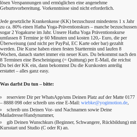
lösen Verspannungen und ermöglichen eine angenehme
Geburtsvorbereitung. Vorkenntnisse sind nicht erforderlich.
Jede gesetzliche Krankenkasse (KK) bezuschusst mindestens 1 x Jahr
zu ca. 80% einen Hatha Yoga-Präventionskurs – manche bezuschussen
sogar 2 Yogakurse im Jahr. Unsere Hatha Yoga Präventionskurse
umfassen 8 Termine je 60 Minuten und kosten 120,- Euro, die per
Überweisung (und nicht per PayPal, EC Karte oder bar) gezahlt
werden. Die Kurse haben einen festen Starttermin und laufen 8
Wochen, danach startet immer ein neuer Kurs. Du bekommst nach den
8 Terminen eine Bescheinigung (= Quittung) per E-Mail, die reichst
Du bei der KK ein, dann bekommst Du die Kurskosten anteilig
erstattet – alles ganz easy.
Was darfst Du tun – bitte:
reserviere Dir per WhatsApp/sms Deinen Platz auf der Matte 0177
– 8888 098 oder schreib uns eine E-Mail:
wiebke@yogimotion.de
,
schreib uns Deinen Vor- und Nachnamen sowie Deine
Mailadresse/Handynummer,
gib Deinen Wunschkurs (Beginner, Schwangere, Rückbildung) mit
Kursstart und Studio (C oder R) an.