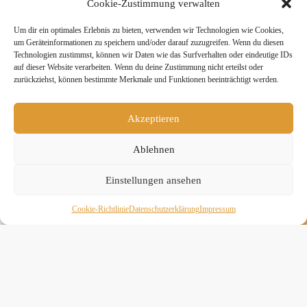
Cookie-Zustimmung verwalten
teilen
Um dir ein optimales Erlebnis zu bieten, verwenden wir Technologien wie Cookies,
um Geräteinformationen zu speichern und/oder darauf zuzugreifen. Wenn du diesen
Technologien zustimmst, können wir Daten wie das Surfverhalten oder eindeutige IDs
auf dieser Website verarbeiten. Wenn du deine Zustimmung nicht erteilst oder
zurückziehst, können bestimmte Merkmale und Funktionen beeinträchtigt werden.
» Hier findest Du unsere Studionews
Akzeptieren
Ablehnen
Einstellungen ansehen
» Unsere Hygienemassnahmen
Cookie-Richtlinie
Daten­schutz­erklä­rung
Impressum
Melde Dich hier zum Yogimotion Newsletter an:
Wenn Du magst, schicke ich Dir ungefähr monatlich Infos zu