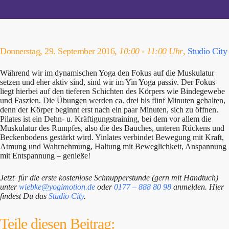
Donnerstag, 29. September 2016,
10:00 - 11:00 Uhr
,
Studio City
Während wir im dynamischen Yoga den Fokus auf die Muskulatur
setzen und eher aktiv sind, sind wir im Yin Yoga passiv. Der Fokus
liegt hierbei auf den tieferen Schichten des Körpers wie Bindegewebe
und Faszien. Die Übungen werden ca. drei bis fünf Minuten gehalten,
denn der Körper beginnt erst nach ein paar Minuten, sich zu öffnen.
Pilates ist ein Dehn- u. Kräftigungstraining, bei dem vor allem die
Muskulatur des Rumpfes, also die des Bauches, unteren Rückens und
Beckenbodens gestärkt wird. Yinlates verbindet Bewegung mit Kraft,
Atmung und Wahrnehmung, Haltung mit Beweglichkeit, Anspannung
mit Entspannung – genieße!
Jetzt für die erste kostenlose Schnupperstunde (gern mit Handtuch)
unter
wiebke@yogimotion.de
oder
0177 – 888 80 98
anmelden. Hier
findest Du das
Studio City
.
Teile diesen Beitrag: