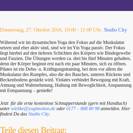
Donnerstag, 27. Oktober 2016,
10:00 - 11:00 Uhr
,
Studio City
Während wir im dynamischen Yoga den Fokus auf die Muskulatur
setzen und eher aktiv sind, sind wir im Yin Yoga passiv. Der Fokus
liegt hierbei auf den tieferen Schichten des Körpers wie Bindegewebe
und Faszien. Die Übungen werden ca. drei bis fünf Minuten gehalten,
denn der Körper beginnt erst nach ein paar Minuten, sich zu öffnen.
Pilates ist ein Dehn- u. Kräftigungstraining, bei dem vor allem die
Muskulatur des Rumpfes, also die des Bauches, unteren Rückens und
Beckenbodens gestärkt wird. Yinlates verbindet Bewegung mit Kraft,
Atmung und Wahrnehmung, Haltung mit Beweglichkeit, Anspannung
mit Entspannung – genieße!
Jetzt für die erste kostenlose Schnupperstunde (gern mit Handtuch)
unter
wiebke@yogimotion.de
oder
0177 – 888 80 98
anmelden. Hier
findest Du das
Studio City
.
Teile diesen Beitrag: