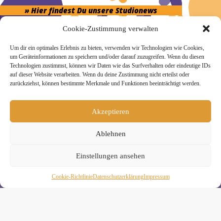
» Hier findest Du unsere Studionews
Cookie-Zustimmung verwalten
Um dir ein optimales Erlebnis zu bieten, verwenden wir Technologien wie Cookies,
um Geräteinformationen zu speichern und/oder darauf zuzugreifen. Wenn du diesen
Technologien zustimmst, können wir Daten wie das Surfverhalten oder eindeutige IDs
» Unsere Hygienemassnahmen
auf dieser Website verarbeiten. Wenn du deine Zustimmung nicht erteilst oder
zurückziehst, können bestimmte Merkmale und Funktionen beeinträchtigt werden.
Akzeptieren
Melde Dich hier zum Yogimotion Newsletter an:
Ablehnen
Wenn Du magst, schicke ich Dir ungefähr monatlich Infos zu
aktuellen Kursen und Workshops bei Yogimotion. Du kannst
Einstellungen ansehen
Dich natürlich jederzeit wieder abmelden. Alle Details zur
Nutzung Deiner Daten findest Du in unserer
Cookie-Richtlinie
Daten­schutz­erklä­rung
Impressum
Datenschutzerklärung
.