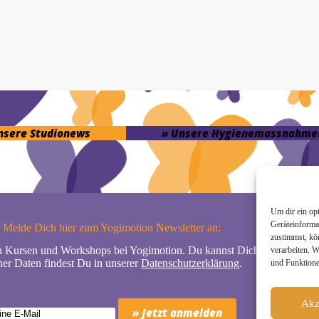
unsere Studionews
» Unsere Hygienemassnahme
Um dir ein op
Geräteinforma
Melde Dich hier zum Yogimotion Newsletter an:
zustimmst, kö
n Kursen und Workshops bei Yogimotion. Du kannst Dich natürlich jede
verarbeiten. 
er Daten findest Du in unserer
Datenschutzerklärung
.
und Funktione
Akz