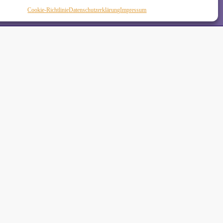
Cookie-Richtlinie
Daten­schutz­erklä­rung
Impressum
de
•
 Schäkel