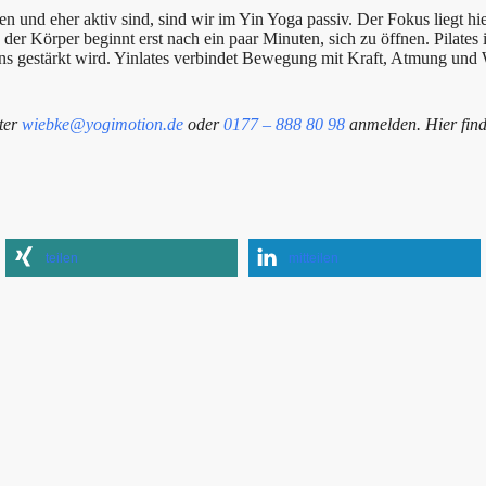
und eher aktiv sind, sind wir im Yin Yoga passiv. Der Fokus liegt hi
er Körper beginnt erst nach ein paar Minuten, sich zu öffnen. Pilates 
ns gestärkt wird. Yinlates verbindet Bewegung mit Kraft, Atmung un
nter
wiebke@yogimotion.de
oder
0177 – 888 80 98
anmelden. Hier fin
teilen
mitteilen