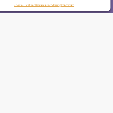
Cookie-Richtlinie
Daten­schutz­erklä­rung
Impressum
de
•
 Schäkel