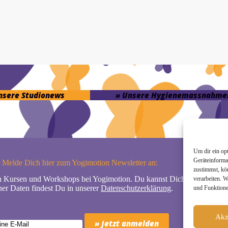
unsere Studionews
» Unsere Hygienemassnahme
Um dir ein op
Geräteinforma
Melde Dich hier zum Yogimotion Newsletter an:
zustimmst, kö
n Kursen und Workshops bei Yogimotion. Du kannst Dich natürlich jede
verarbeiten. 
er Daten findest Du in unserer
Datenschutzerklärung
.
und Funktione
Akz