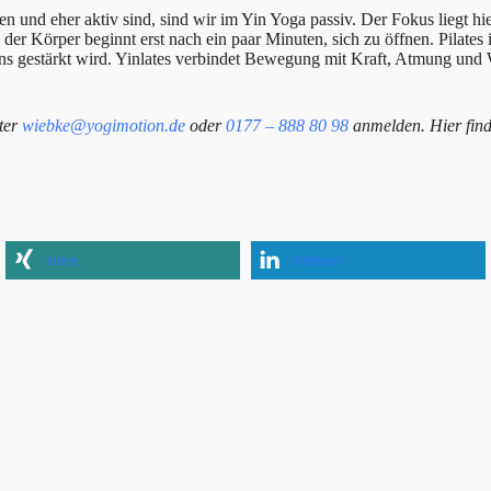
und eher aktiv sind, sind wir im Yin Yoga passiv. Der Fokus liegt hi
er Körper beginnt erst nach ein paar Minuten, sich zu öffnen. Pilates 
ns gestärkt wird. Yinlates verbindet Bewegung mit Kraft, Atmung un
nter
wiebke@yogimotion.de
oder
0177 – 888 80 98
anmelden. Hier fin
teilen
mitteilen