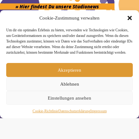
» Hier findest Du unsere Studionews
Cookie-Zustimmung verwalten
Um dir ein optimales Erlebnis zu bieten, verwenden wir Technologien wie Cookies,
um Geräteinformationen zu speichern und/oder darauf zuzugreifen. Wenn du diesen
Technologien zustimmst, können wir Daten wie das Surfverhalten oder eindeutige IDs
» Unsere Hygienemassnahmen
auf dieser Website verarbeiten. Wenn du deine Zustimmung nicht erteilst oder
zurückziehst, können bestimmte Merkmale und Funktionen beeinträchtigt werden.
Akzeptieren
Melde Dich hier zum Yogimotion Newsletter an:
Ablehnen
Wenn Du magst, schicke ich Dir ungefähr monatlich Infos zu
aktuellen Kursen und Workshops bei Yogimotion. Du kannst
Einstellungen ansehen
Dich natürlich jederzeit wieder abmelden. Alle Details zur
Nutzung Deiner Daten findest Du in unserer
Cookie-Richtlinie
Daten­schutz­erklä­rung
Impressum
Datenschutzerklärung
.