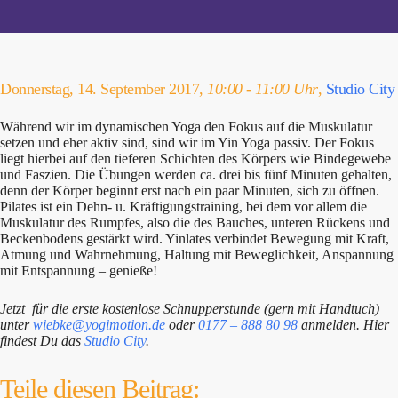
Donnerstag, 14. September 2017,
10:00 - 11:00 Uhr
,
Studio City
Während wir im dynamischen Yoga den Fokus auf die Muskulatur
setzen und eher aktiv sind, sind wir im Yin Yoga passiv. Der Fokus
liegt hierbei auf den tieferen Schichten des Körpers wie Bindegewebe
und Faszien. Die Übungen werden ca. drei bis fünf Minuten gehalten,
denn der Körper beginnt erst nach ein paar Minuten, sich zu öffnen.
Pilates ist ein Dehn- u. Kräftigungstraining, bei dem vor allem die
Muskulatur des Rumpfes, also die des Bauches, unteren Rückens und
Beckenbodens gestärkt wird. Yinlates verbindet Bewegung mit Kraft,
Atmung und Wahrnehmung, Haltung mit Beweglichkeit, Anspannung
mit Entspannung – genieße!
Jetzt für die erste kostenlose Schnupperstunde (gern mit Handtuch)
unter
wiebke@yogimotion.de
oder
0177 – 888 80 98
anmelden. Hier
findest Du das
Studio City
.
Teile diesen Beitrag: