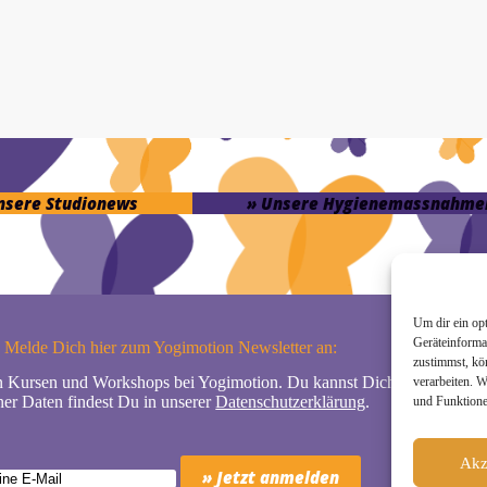
unsere Studionews
» Unsere Hygienemassnahme
Um dir ein op
Geräteinforma
Melde Dich hier zum Yogimotion Newsletter an:
zustimmst, kö
n Kursen und Workshops bei Yogimotion. Du kannst Dich natürlich jede
verarbeiten. 
er Daten findest Du in unserer
Datenschutzerklärung
.
und Funktione
Akz