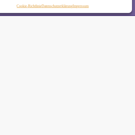
Cookie-Richtlinie
Daten­schutz­erklä­rung
Impressum
de
•
 Schäkel