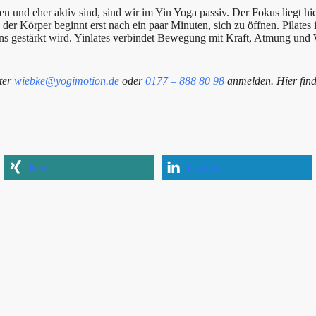
und eher aktiv sind, sind wir im Yin Yoga passiv. Der Fokus liegt hi
er Körper beginnt erst nach ein paar Minuten, sich zu öffnen. Pilates 
ns gestärkt wird. Yinlates verbindet Bewegung mit Kraft, Atmung un
nter
wiebke@yogimotion.de
oder
0177 – 888 80 98
anmelden. Hier fin
teilen
mitteilen