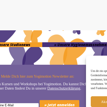
unsere Studionews
» Unsere Hygienemassnahme
Um dir ein op
Geräteinforma
Melde Dich hier zum Yogimotion Newsletter an:
zustimmst, kö
n Kursen und Workshops bei Yogimotion. Du kannst Dich natürlich jede
verarbeiten. 
er Daten findest Du in unserer
Datenschutzerklärung
.
und Funktione
Akz