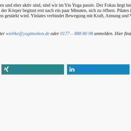
und eher aktiv sind, sind wir im Yin Yoga passiv. Der Fokus liegt hi
er Körper beginnt erst nach ein paar Minuten, sich zu öffnen. Pilates 
ns gestärkt wird. Yinlates verbindet Bewegung mit Kraft, Atmung un
nter
wiebke@yogimotion.de
oder
0177 – 888 80 98
anmelden. Hier fin
teilen
mitteilen