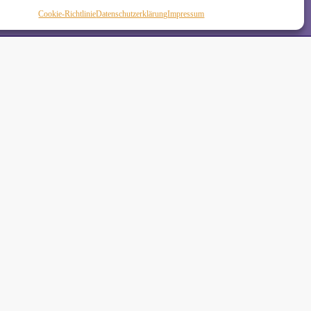
Cookie-Richtlinie
Daten­schutz­erklä­rung
Impressum
de
•
 Schäkel