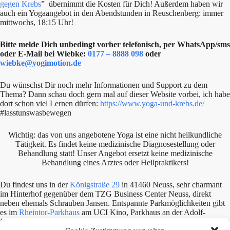
gegen Krebs
” übernimmt die Kosten für Dich! Außerdem haben wir
auch ein Yogaangebot in den Abendstunden in Reuschenberg: immer
mittwochs, 18:15 Uhr!
Bitte melde Dich unbedingt vorher telefonisch, per WhatsApp/sms
oder E-Mail bei Wiebke:
0177 – 8888 098
oder
wiebke@yogimotion.de
Du wünschst Dir noch mehr Informationen und Support zu dem
Thema? Dann schau doch gern mal auf dieser Website vorbei, ich habe
dort schon viel Lernen dürfen:
https://www.yoga-und-krebs.de/
#lasstunswasbewegen
Wichtig: das von uns angebotene Yoga ist eine nicht heilkundliche
Tätigkeit. Es findet keine medizinische Diagnosestellung oder
Behandlung statt! Unser Angebot ersetzt keine medizinische
Behandlung eines Arztes oder Heilpraktikers!
Du findest uns in der
Königstraße 29
in 41460 Neuss, sehr charmant
im Hinterhof gegenüber dem TZG Business Center Neuss, direkt
neben ehemals Schrauben Jansen. Entspannte Parkmöglichkeiten gibt
es im
Rheintor-Parkhaus
am UCI Kino, Parkhaus an der Adolf-
Flecken-Straße, im Kaufhof Parkhaus oder an der Post bzw. RWE