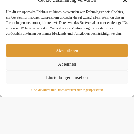
Cookie-Zustimmung verwalten
sowie den umliegenden Seitenstraßen. Bitte parke nicht auf dem Hof –
herzlichen Dank.
Um dir ein optimales Erlebnis zu bieten, verwenden wir Technologien wie Cookies,
um Geräteinformationen zu speichern und/oder darauf zuzugreifen. Wenn du diesen
Teile diesen Beitrag:
Technologien zustimmst, können wir Daten wie das Surfverhalten oder eindeutige IDs
auf dieser Website verarbeiten. Wenn du deine Zustimmung nicht erteilst oder
zurückziehst, können bestimmte Merkmale und Funktionen beeinträchtigt werden.
twittern
teilen
teilen
Akzeptieren
mitteilen
merken
teilen
Ablehnen
teilen
Einstellungen ansehen
Cookie-Richtlinie
Daten­schutz­erklä­rung
Impressum
» Hier findest Du unsere Studionews