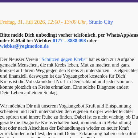
Freitag, 31. Juli 2026,
12:00 - 13:00 Uhr
,
Studio City
Bitte melde Dich unbedingt vorher telefonisch, per WhatsApp/sms
oder E-Mail bei Wiebke:
0177 – 8888 098
oder
wiebke@yogimotion.de
Der Neusser Verein “
Schützen gegen Krebs
” hat es sich zur Aufgabe
gemacht Menschen, die mit Krebs leben, Mut zu machen und ganz
konkret auf ihrem Weg gegen den Krebs zu unterstützen – zielgerichtet
und finanziell, deswegen ist das Yogaangebot kostenlos für Dich!
Krebs ist die Volkskrankheit Nr. 1 in Deutschland und jeder von uns
könnte plötzlich an Krebs erkranken. Eine solche Diagnose ändert
Dein Leben auf einen Schlag.
Wir möchten Dir mit unserem Yogaangebot Kraft und Entspannung
schenken und Dich unterstützten den eigenen Körper wieder leichter
zu spüren und innere Ruhe zu finden. Dabei ist es nicht wichtig, ob Du
gerade die Diagnose Krebs erhalten hast, momentan in Behandlung
bist oder nach Abschluss der Behandlungen wieder zu neuer Kraft
zurückﬁnden möchtest, denn mit Deiner Erkrankung haben sich sofort