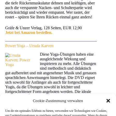
die tiefe Rückenmuskulatur dehnen und kräftigen, aber
auch die verspannte Nacken- und Schulterpartie wird
berücksichtigt und wieder entspannt. Wer rastet, der
rostet – spüren Sie Ihren Rücken einmal ganz anders!
Gräfe & Unzer Verlag, 128 Seiten, EUR 12,90
Jetzt bei Amazon bestellen.
Power Yoga – Ursula Karven
Diese Yoga-Übungen haben eine
ausgleichende Wirkung und
inspirieren zu mehr. Alle Übungen
sind methodisch und didaktisch
gut aufbereitet und mit angenehmer Musik und genauen
sprachlichen Anweisungen hinterlegt. Die DVD eignet
sich sowohl für Anfänger als auch für fortgeschrittene
Yogis, da die Übungen sowohl in leichter und
fortgeschrittener Form angeboten werden. Die ideale
DVD für das Üben zu Hause.
Cookie-Zustimmung verwalten
Cine Plus Home Entertainment, 81 Minuten, EUR
Um dir ein optimales Erlebnis zu bieten, verwenden wir Technologien wie Cookies,
14,95
um Geräteinformationen zu speichern und/oder darauf zuzugreifen. Wenn du diesen