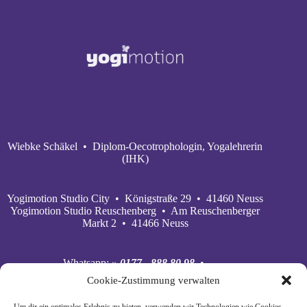
Wiebke Schäkel • Diplom-Oecotrophologin, Yogalehrerin
(IHK)
Yogimotion Studio City • Königstraße 29 • 41460 Neuss
Yogimotion Studio Reuschenberg • Am Reuschenberger
Markt 2 • 41466 Neuss
Whatsapp:
» 0177 - 888 80 98
•
Mobil:
» 0177 - 888 80 98
•
Cookie-Zustimmung verwalten
E‑Mail:
» wiebke@yogimotion.de
•
Facebook:
» yogawiebke
• Instagram:
» yogawiebke
•