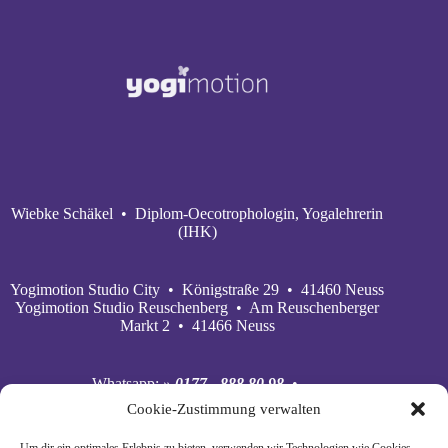
Wiebke Schäkel • Diplom-Oecotrophologin, Yogalehrerin
(IHK)
Yogimotion Studio City • Königstraße 29 • 41460 Neuss
Yogimotion Studio Reuschenberg • Am Reuschenberger
Markt 2 • 41466 Neuss
Whatsapp:
» 0177 - 888 80 98
•
Mobil:
» 0177 - 888 80 98
•
Cookie-Zustimmung verwalten
E‑Mail:
» wiebke@yogimotion.de
•
Facebook:
» yogawiebke
• Instagram:
» yogawiebke
•