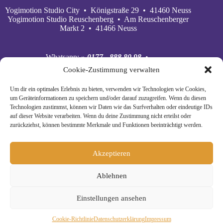
Yogimotion Studio City • Königstraße 29 • 41460 Neuss
Yogimotion Studio Reuschenberg • Am Reuschenberger
Markt 2 • 41466 Neuss
Whatsapp:
» 0177 - 888 80 98
•
Mobil:
» 0177 - 888 80 98
•
Cookie-Zustimmung verwalten
E‑Mail:
» wiebke@yogimotion.de
•
Facebook:
» yogawiebke
• Instagram:
» yogawiebke
•
Um dir ein optimales Erlebnis zu bieten, verwenden wir Technologien wie Cookies,
Youtube:
» yogimotion
• XING:
» Wiebke Schäkel
um Geräteinformationen zu speichern und/oder darauf zuzugreifen. Wenn du diesen
Technologien zustimmst, können wir Daten wie das Surfverhalten oder eindeutige IDs
auf dieser Website verarbeiten. Wenn du deine Zustimmung nicht erteilst oder
zurückziehst, können bestimmte Merkmale und Funktionen beeinträchtigt werden.
Akzeptieren
Ablehnen
Einstellungen ansehen
© Copyright 2024 Yogimotion •
» Impressum
•
Cookie-Richtlinie
Daten­schutz­erklä­rung
Impressum