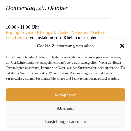
Donnerstag, 29. Oktober
10:00 - 11:00 Uhr
Pop-up Yoga im Rheinpark-Center Neuss mit Wiebke
(alle Level)
, Ver­anstal­tung­sort: Rheinpark-Center
Cookie-Zustimmung verwalten
Jetzt unter
wiebke@yogimotion.de
oder
0177 – 888 80
98
anmelden oder einfach spontan vorbeikommen.
Um dir ein optimales Erlebnis zu bieten, verwenden wir Technologien wie Cookies,
um Geräteinformationen zu speichern und/oder darauf zuzugreifen. Wenn du diesen
Technologien zustimmst, können wir Daten wie das Surfverhalten oder eindeutige IDs
Yoga on Demand
auf dieser Website verarbeiten. Wenn du deine Zustimmung nicht erteilst oder
zurückziehst, können bestimmte Merkmale und Funktionen beeinträchtigt werden.
Du willst Yoga machen, wann immer Dir danach ist?
Such Dir hier einfach
die passende Online-Yogastunde
aus unseren aufgezeichneten Yogastunden mit dem
Akzeptieren
Yogimotion-Team aus:
Wähle Thema, Stil oder
Lehrer – ganz wie Du magst, wann auch immer Dir
danach ist
.
Ablehnen
Tarife
Einstellungen ansehen
Ob Du nur ab und zu mal auf die Matte möchtest oder