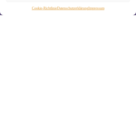
Cookie-Richtlinie
Daten­schutz­erklä­rung
Impressum
Wiebke Schäkel • Diplom-Oecotrophologin, Yogalehrerin
(IHK)
Yogimotion Studio City • Königstraße 29 • 41460 Neuss
Yogimotion Studio Reuschenberg • Am Reuschenberger
Markt 2 • 41466 Neuss