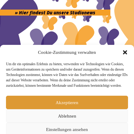
» Hier findest Du unsere Studionews
» Unsere Hygienemassnahmen
Cookie-Zustimmung verwalten
Um dir ein optimales Erlebnis zu bieten, verwenden wir Technologien wie Cookies,
um Geräteinformationen zu speichern und/oder darauf zuzugreifen. Wenn du diesen
Technologien zustimmst, können wir Daten wie das Surfverhalten oder eindeutige IDs
auf dieser Website verarbeiten. Wenn du deine Zustimmung nicht erteilst oder
Melde Dich hier zum Yogimotion Newsletter an:
zurückziehst, können bestimmte Merkmale und Funktionen beeinträchtigt werden.
Wenn Du magst, schicke ich Dir ungefähr monatlich Infos zu
aktuellen Kursen und Workshops bei Yogimotion. Du kannst
Akzeptieren
Dich natürlich jederzeit wieder abmelden. Alle Details zur
Nutzung Deiner Daten findest Du in unserer
Ablehnen
Datenschutzerklärung
.
Einstellungen ansehen