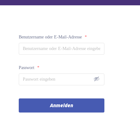
Benutzername oder E-Mail-Adresse
*
Passwort
*
Anmelden
A
l
t
e