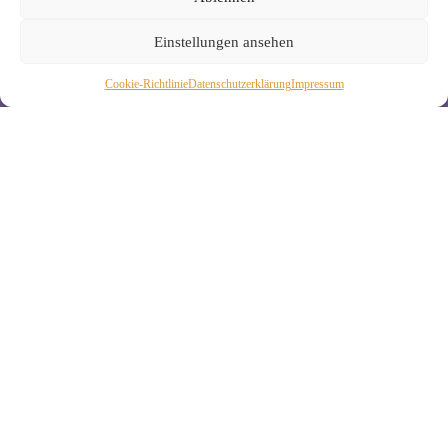
Nutzung Deiner Daten findest Du in unserer
Datenschutzerklärung
.
Einstellungen ansehen
Cookie-Richtlinie
Daten­schutz­erklä­rung
Impressum
Wiebke Schäkel • Diplom-Oecotrophologin, Yogalehrerin
(IHK)