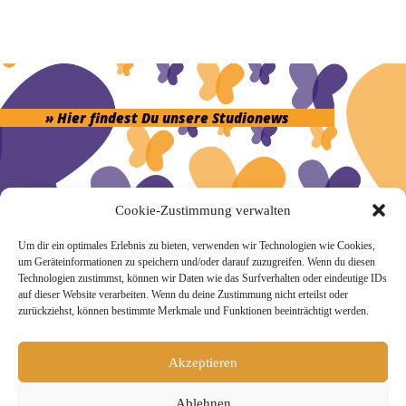
r
n
a
t
i
v
e
» Hier findest Du unsere Studionews
:
Cookie-Zustimmung verwalten
» Unsere Hygienemassnahmen
Um dir ein optimales Erlebnis zu bieten, verwenden wir Technologien wie Cookies,
um Geräteinformationen zu speichern und/oder darauf zuzugreifen. Wenn du diesen
Technologien zustimmst, können wir Daten wie das Surfverhalten oder eindeutige IDs
auf dieser Website verarbeiten. Wenn du deine Zustimmung nicht erteilst oder
zurückziehst, können bestimmte Merkmale und Funktionen beeinträchtigt werden.
Melde Dich hier zum Yogimotion Newsletter an:
Akzeptieren
Wenn Du magst, schicke ich Dir ungefähr monatlich Infos zu
aktuellen Kursen und Workshops bei Yogimotion. Du kannst
Dich natürlich jederzeit wieder abmelden. Alle Details zur
Ablehnen