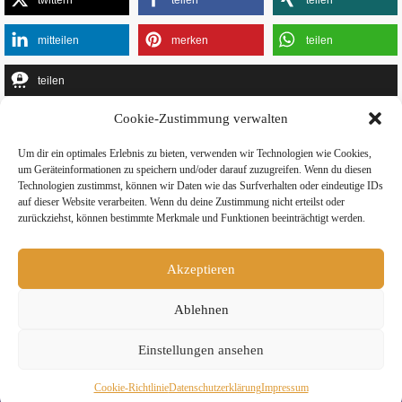
twittern
teilen
teilen
mitteilen
merken
teilen
teilen
Cookie-Zustimmung verwalten
Um dir ein optimales Erlebnis zu bieten, verwenden wir Technologien wie Cookies,
um Geräteinformationen zu speichern und/oder darauf zuzugreifen. Wenn du diesen
Technologien zustimmst, können wir Daten wie das Surfverhalten oder eindeutige IDs
» Hier findest Du unsere Studionews
auf dieser Website verarbeiten. Wenn du deine Zustimmung nicht erteilst oder
zurückziehst, können bestimmte Merkmale und Funktionen beeinträchtigt werden.
Akzeptieren
» Unsere Hygienemassnahmen
Ablehnen
Einstellungen ansehen
Cookie-Richtlinie
Daten­schutz­erklä­rung
Impressum