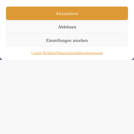
Wenn Du magst, schicke ich Dir ungefähr monatlich Infos zu
aktuellen Kursen und Workshops bei Yogimotion. Du kannst
Akzeptieren
Dich natürlich jederzeit wieder abmelden. Alle Details zur
Nutzung Deiner Daten findest Du in unserer
Ablehnen
Datenschutzerklärung
.
Einstellungen ansehen
Cookie-Richtlinie
Daten­schutz­erklä­rung
Impressum