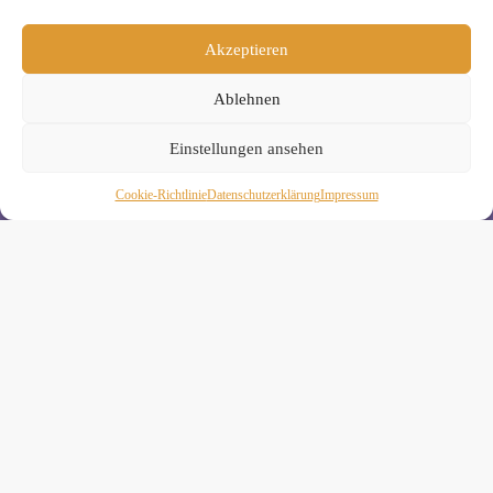
Wenn Du magst, schicke ich Dir ungefähr monatlich Infos zu
aktuellen Kursen und Workshops bei Yogimotion. Du kannst
Akzeptieren
Dich natürlich jederzeit wieder abmelden. Alle Details zur
Nutzung Deiner Daten findest Du in unserer
Ablehnen
Datenschutzerklärung
.
Einstellungen ansehen
Cookie-Richtlinie
Daten­schutz­erklä­rung
Impressum