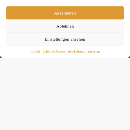
Wenn Du magst, schicke ich Dir ungefähr monatlich Infos zu
aktuellen Kursen und Workshops bei Yogimotion. Du kannst
Akzeptieren
Dich natürlich jederzeit wieder abmelden. Alle Details zur
Nutzung Deiner Daten findest Du in unserer
Ablehnen
Datenschutzerklärung
.
Einstellungen ansehen
Cookie-Richtlinie
Daten­schutz­erklä­rung
Impressum