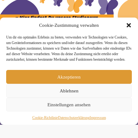
» Hier findest Du unsere Studionews
Cookie-Zustimmung verwalten
Um dir ein optimales Erlebnis zu bieten, verwenden wir Technologien wie Cookies,
um Geräteinformationen zu speichern und/oder darauf zuzugreifen. Wenn du diesen
Technologien zustimmst, können wir Daten wie das Surfverhalten oder eindeutige IDs
» Unsere Hygienemassnahmen
auf dieser Website verarbeiten. Wenn du deine Zustimmung nicht erteilst oder
zurückziehst, können bestimmte Merkmale und Funktionen beeinträchtigt werden.
Akzeptieren
Ablehnen
Melde Dich hier zum Yogimotion Newsletter an:
Wenn Du magst, schicke ich Dir ungefähr monatlich Infos zu
Einstellungen ansehen
aktuellen Kursen und Workshops bei Yogimotion. Du kannst
Dich natürlich jederzeit wieder abmelden. Alle Details zur
Cookie-Richtlinie
Daten­schutz­erklä­rung
Impressum
Nutzung Deiner Daten findest Du in unserer
Datenschutzerklärung
.