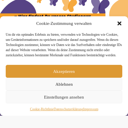
» Hier findest Du unsere Studionews
Cookie-Zustimmung verwalten
Um dir ein optimales Erlebnis zu bieten, verwenden wir Technologien wie Cookies,
um Geräteinformationen zu speichern und/oder darauf zuzugreifen. Wenn du diesen
Technologien zustimmst, können wir Daten wie das Surfverhalten oder eindeutige IDs
» Unsere Hygienemassnahmen
auf dieser Website verarbeiten. Wenn du deine Zustimmung nicht erteilst oder
zurückziehst, können bestimmte Merkmale und Funktionen beeinträchtigt werden.
Akzeptieren
Ablehnen
Melde Dich hier zum Yogimotion Newsletter an:
Wenn Du magst, schicke ich Dir ungefähr monatlich Infos zu
Einstellungen ansehen
aktuellen Kursen und Workshops bei Yogimotion. Du kannst
Dich natürlich jederzeit wieder abmelden. Alle Details zur
Cookie-Richtlinie
Daten­schutz­erklä­rung
Impressum
Nutzung Deiner Daten findest Du in unserer
Datenschutzerklärung
.