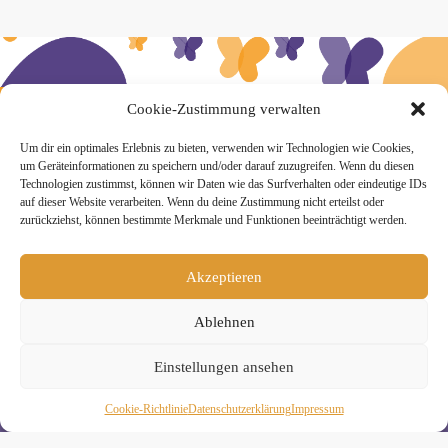
» Hier findest Du unsere Studionews
Cookie-Zustimmung verwalten
Um dir ein optimales Erlebnis zu bieten, verwenden wir Technologien wie Cookies,
um Geräteinformationen zu speichern und/oder darauf zuzugreifen. Wenn du diesen
Technologien zustimmst, können wir Daten wie das Surfverhalten oder eindeutige IDs
auf dieser Website verarbeiten. Wenn du deine Zustimmung nicht erteilst oder
» Unsere Hygienemassnahmen
zurückziehst, können bestimmte Merkmale und Funktionen beeinträchtigt werden.
Akzeptieren
Ablehnen
Melde Dich hier zum Yogimotion Newsletter an:
Einstellungen ansehen
Wenn Du magst, schicke ich Dir ungefähr monatlich Infos zu
aktuellen Kursen und Workshops bei Yogimotion. Du kannst
Dich natürlich jederzeit wieder abmelden. Alle Details zur
Cookie-Richtlinie
Daten­schutz­erklä­rung
Impressum
Nutzung Deiner Daten findest Du in unserer
Datenschutzerklärung
.