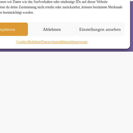
nnen wir Daten wie das Surfverhalten oder eindeutige IDs auf dieser Website
Wenn du deine Zustimmung nicht erteilst oder zurückziehst, können bestimmte Merkmale
n beeinträchtigt werden.
rzeit wieder abmelden. Alle Details zur Nutzung
eptieren
Ablehnen
Einstellungen ansehen
Cookie-Richtlinie
Daten­schutz­erklä­rung
Impressum