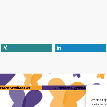
teilen
mitteilen
unsere Studionews
» Unsere Hygienemassnahme
Um dir ein op
Geräteinforma