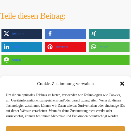
Teile diesen Beitrag:
twittern
teilen
teilen
mitteilen
merken
teilen
teilen
Cookie-Zustimmung verwalten
Um dir ein optimales Erlebnis zu bieten, verwenden wir Technologien wie Cookies,
um Geräteinformationen zu speichern und/oder darauf zuzugreifen. Wenn du diesen
» Hier findest Du unsere Studionews
Technologien zustimmst, können wir Daten wie das Surfverhalten oder eindeutige IDs
auf dieser Website verarbeiten. Wenn du deine Zustimmung nicht erteilst oder
zurückziehst, können bestimmte Merkmale und Funktionen beeinträchtigt werden.