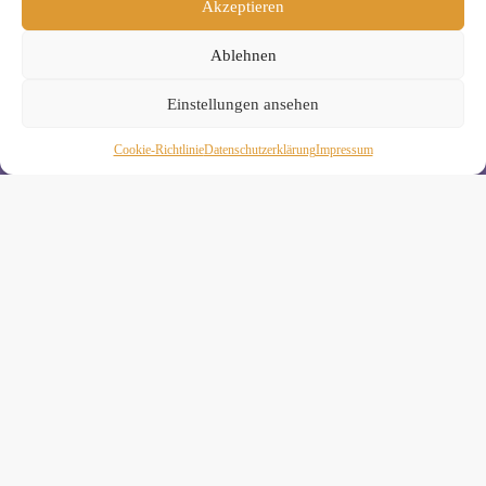
Akzeptieren
» Unsere Hygienemassnahmen
Ablehnen
Einstellungen ansehen
Cookie-Richtlinie
Daten­schutz­erklä­rung
Impressum
Melde Dich hier zum Yogimotion Newsletter an:
Wenn Du magst, schicke ich Dir ungefähr monatlich Infos zu
aktuellen Kursen und Workshops bei Yogimotion. Du kannst
Dich natürlich jederzeit wieder abmelden. Alle Details zur
Nutzung Deiner Daten findest Du in unserer
Datenschutzerklärung
.