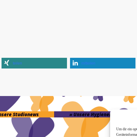
teilen
mitteilen
unsere Studionews
» Unsere Hygienemassnahme
Um dir ein op
Geräteinforma