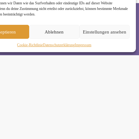
nnen wir Daten wie das Surfverhalten oder eindeutige IDs auf dieser Website
Wenn du deine Zustimmung nicht erteilst oder zurückziehst, können bestimmte Merkmale
n beeinträchtigt werden.
rzeit wieder abmelden. Alle Details zur Nutzung
eptieren
Ablehnen
Einstellungen ansehen
Cookie-Richtlinie
Daten­schutz­erklä­rung
Impressum