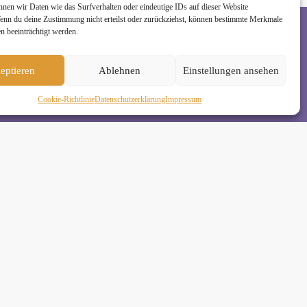
nnen wir Daten wie das Surfverhalten oder eindeutige IDs auf dieser Website
Wenn du deine Zustimmung nicht erteilst oder zurückziehst, können bestimmte Merkmale
n beeinträchtigt werden.
rzeit wieder abmelden. Alle Details zur Nutzung
eptieren
Ablehnen
Einstellungen ansehen
Cookie-Richtlinie
Daten­schutz­erklä­rung
Impressum