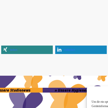
teilen
mitteilen
unsere Studionews
» Unsere Hygienemassnahme
Um dir ein op
Geräteinforma