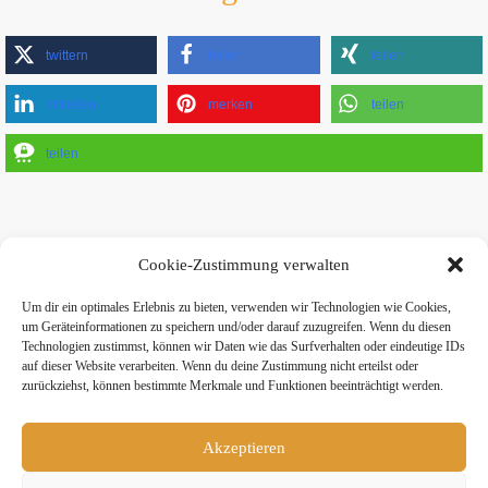
twittern
teilen
teilen
mitteilen
merken
teilen
teilen
Cookie-Zustimmung verwalten
Um dir ein optimales Erlebnis zu bieten, verwenden wir Technologien wie Cookies,
» Hier findest Du unsere Studionews
um Geräteinformationen zu speichern und/oder darauf zuzugreifen. Wenn du diesen
Technologien zustimmst, können wir Daten wie das Surfverhalten oder eindeutige IDs
auf dieser Website verarbeiten. Wenn du deine Zustimmung nicht erteilst oder
zurückziehst, können bestimmte Merkmale und Funktionen beeinträchtigt werden.
Akzeptieren
» Unsere Hygienemassnahmen