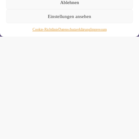
Ablehnen
Einstellungen ansehen
Melde Dich hier zum Yogimotion Newsletter an:
Cookie-Richtlinie
Daten­schutz­erklä­rung
Impressum
Wenn Du magst, schicke ich Dir ungefähr monatlich Infos zu
aktuellen Kursen und Workshops bei Yogimotion. Du kannst
Dich natürlich jederzeit wieder abmelden. Alle Details zur
Nutzung Deiner Daten findest Du in unserer
Datenschutzerklärung
.