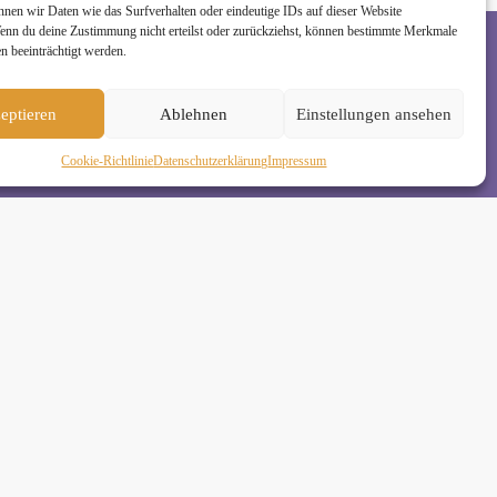
nnen wir Daten wie das Surfverhalten oder eindeutige IDs auf dieser Website
Wenn du deine Zustimmung nicht erteilst oder zurückziehst, können bestimmte Merkmale
n beeinträchtigt werden.
rzeit wieder abmelden. Alle Details zur Nutzung
eptieren
Ablehnen
Einstellungen ansehen
Cookie-Richtlinie
Daten­schutz­erklä­rung
Impressum