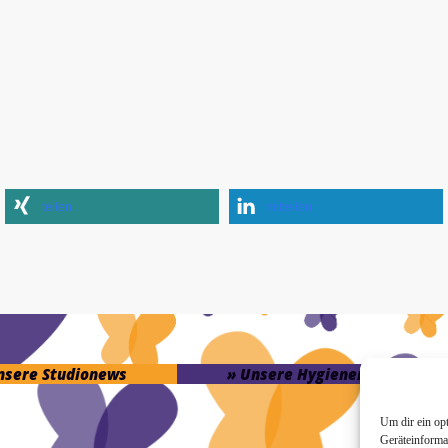
teilen
mitteilen
unsere Studionews
» Unsere Hygienemassnahme
Um dir ein op
Geräteinforma