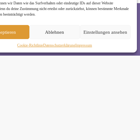
nnen wir Daten wie das Surfverhalten oder eindeutige IDs auf dieser Website
Wenn du deine Zustimmung nicht erteilst oder zurückziehst, können bestimmte Merkmale
n beeinträchtigt werden.
rzeit wieder abmelden. Alle Details zur Nutzung
eptieren
Ablehnen
Einstellungen ansehen
Cookie-Richtlinie
Daten­schutz­erklä­rung
Impressum