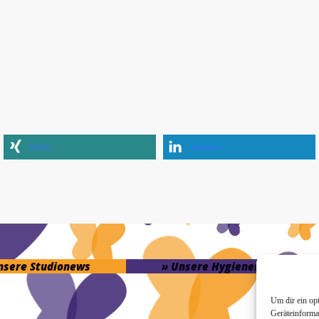
teilen
mitteilen
unsere Studionews
» Unsere Hygienemassnahme
Um dir ein op
Geräteinforma