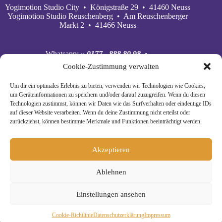
Yogimotion Studio City • Königstraße 29 • 41460 Neuss
Yogimotion Studio Reuschenberg • Am Reuschenberger
Markt 2 • 41466 Neuss
Whatsapp:
» 0177 - 888 80 98
•
Mobil:
» 0177 - 888 80 98
•
Cookie-Zustimmung verwalten
E‑Mail:
» wiebke@yogimotion.de
•
Facebook:
» yogawiebke
• Instagram:
» yogawiebke
•
Um dir ein optimales Erlebnis zu bieten, verwenden wir Technologien wie Cookies,
Youtube:
» yogimotion
• XING:
» Wiebke Schäkel
um Geräteinformationen zu speichern und/oder darauf zuzugreifen. Wenn du diesen
Technologien zustimmst, können wir Daten wie das Surfverhalten oder eindeutige IDs
auf dieser Website verarbeiten. Wenn du deine Zustimmung nicht erteilst oder
zurückziehst, können bestimmte Merkmale und Funktionen beeinträchtigt werden.
Akzeptieren
Ablehnen
Einstellungen ansehen
© Copyright 2024 Yogimotion •
» Impressum
•
Cookie-Richtlinie
Daten­schutz­erklä­rung
Impressum
» AGB
•
» Datenschutz
•
» Cookies