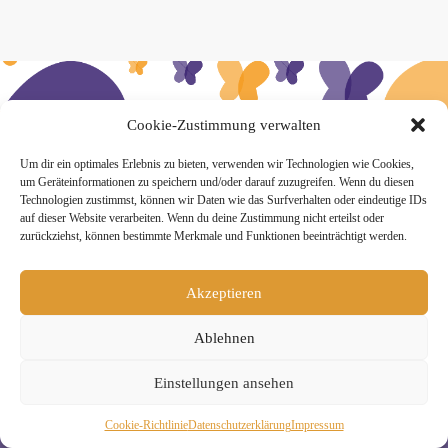
» Hier findest Du unsere Studionews
Cookie-Zustimmung verwalten
Um dir ein optimales Erlebnis zu bieten, verwenden wir Technologien wie Cookies,
um Geräteinformationen zu speichern und/oder darauf zuzugreifen. Wenn du diesen
Technologien zustimmst, können wir Daten wie das Surfverhalten oder eindeutige IDs
auf dieser Website verarbeiten. Wenn du deine Zustimmung nicht erteilst oder
zurückziehst, können bestimmte Merkmale und Funktionen beeinträchtigt werden.
» Unsere Hygienemassnahmen
Akzeptieren
Ablehnen
Melde Dich hier zum Yogimotion Newsletter an:
Einstellungen ansehen
Wenn Du magst, schicke ich Dir ungefähr monatlich Infos zu
aktuellen Kursen und Workshops bei Yogimotion. Du kannst
Cookie-Richtlinie
Daten­schutz­erklä­rung
Impressum
Dich natürlich jederzeit wieder abmelden. Alle Details zur