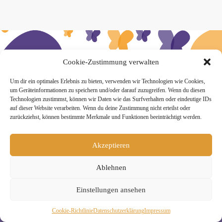
» Hier findest Du unsere Studionews
Cookie-Zustimmung verwalten
Um dir ein optimales Erlebnis zu bieten, verwenden wir Technologien wie Cookies,
um Geräteinformationen zu speichern und/oder darauf zuzugreifen. Wenn du diesen
Technologien zustimmst, können wir Daten wie das Surfverhalten oder eindeutige IDs
auf dieser Website verarbeiten. Wenn du deine Zustimmung nicht erteilst oder
zurückziehst, können bestimmte Merkmale und Funktionen beeinträchtigt werden.
» Unsere Hygienemassnahmen
Akzeptieren
Ablehnen
Melde Dich hier zum Yogimotion Newsletter an:
Einstellungen ansehen
Wenn Du magst, schicke ich Dir ungefähr monatlich Infos zu
aktuellen Kursen und Workshops bei Yogimotion. Du kannst
Cookie-Richtlinie
Daten­schutz­erklä­rung
Impressum
Dich natürlich jederzeit wieder abmelden. Alle Details zur