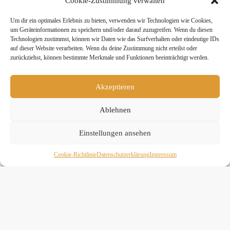
Cookie-Zustimmung verwalten
sowie den umliegenden Seitenstraßen. Bitte parke nicht auf dem Hof –
herzlichen Dank.
Um dir ein optimales Erlebnis zu bieten, verwenden wir Technologien wie Cookies,
um Geräteinformationen zu speichern und/oder darauf zuzugreifen. Wenn du diesen
Teile diesen Beitrag:
Technologien zustimmst, können wir Daten wie das Surfverhalten oder eindeutige IDs
auf dieser Website verarbeiten. Wenn du deine Zustimmung nicht erteilst oder
zurückziehst, können bestimmte Merkmale und Funktionen beeinträchtigt werden.
twittern
teilen
teilen
Akzeptieren
mitteilen
merken
teilen
Ablehnen
teilen
Einstellungen ansehen
Cookie-Richtlinie
Daten­schutz­erklä­rung
Impressum
» Hier findest Du unsere Studionews