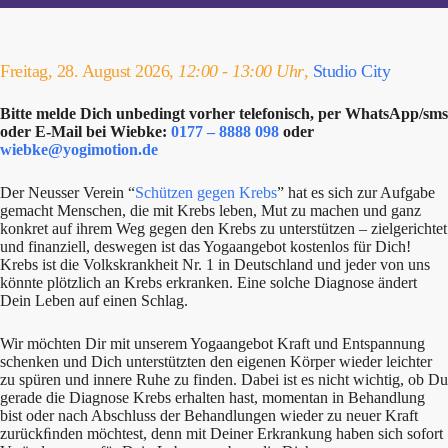
Freitag, 28. August 2026,
12:00 - 13:00 Uhr
,
Studio City
Bitte melde Dich unbedingt vorher telefonisch, per WhatsApp/sms
oder E-Mail bei Wiebke:
0177 – 8888 098
oder
wiebke@yogimotion.de
Der Neusser Verein “
Schützen gegen Krebs
” hat es sich zur Aufgabe
gemacht Menschen, die mit Krebs leben, Mut zu machen und ganz
konkret auf ihrem Weg gegen den Krebs zu unterstützen – zielgerichtet
und finanziell, deswegen ist das Yogaangebot kostenlos für Dich!
Krebs ist die Volkskrankheit Nr. 1 in Deutschland und jeder von uns
könnte plötzlich an Krebs erkranken. Eine solche Diagnose ändert
Dein Leben auf einen Schlag.
Wir möchten Dir mit unserem Yogaangebot Kraft und Entspannung
schenken und Dich unterstützten den eigenen Körper wieder leichter
zu spüren und innere Ruhe zu finden. Dabei ist es nicht wichtig, ob Du
gerade die Diagnose Krebs erhalten hast, momentan in Behandlung
bist oder nach Abschluss der Behandlungen wieder zu neuer Kraft
zurückﬁnden möchtest, denn mit Deiner Erkrankung haben sich sofort