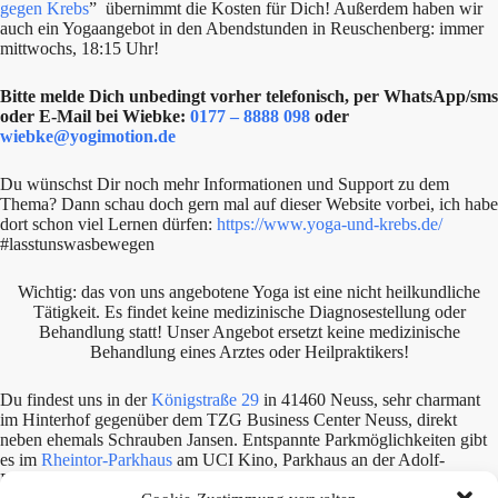
gegen Krebs
” übernimmt die Kosten für Dich! Außerdem haben wir
auch ein Yogaangebot in den Abendstunden in Reuschenberg: immer
mittwochs, 18:15 Uhr!
Bitte melde Dich unbedingt vorher telefonisch, per WhatsApp/sms
oder E-Mail bei Wiebke:
0177 – 8888 098
oder
wiebke@yogimotion.de
Du wünschst Dir noch mehr Informationen und Support zu dem
Thema? Dann schau doch gern mal auf dieser Website vorbei, ich habe
dort schon viel Lernen dürfen:
https://www.yoga-und-krebs.de/
#lasstunswasbewegen
Wichtig: das von uns angebotene Yoga ist eine nicht heilkundliche
Tätigkeit. Es findet keine medizinische Diagnosestellung oder
Behandlung statt! Unser Angebot ersetzt keine medizinische
Behandlung eines Arztes oder Heilpraktikers!
Du findest uns in der
Königstraße 29
in 41460 Neuss, sehr charmant
im Hinterhof gegenüber dem TZG Business Center Neuss, direkt
neben ehemals Schrauben Jansen. Entspannte Parkmöglichkeiten gibt
es im
Rheintor-Parkhaus
am UCI Kino, Parkhaus an der Adolf-
Flecken-Straße, im Kaufhof Parkhaus oder an der Post bzw. RWE