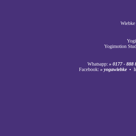
Wiebke 
Yogi
Yogimotion Stu
Whatsapp:
» 0177 - 888 
Facebook:
» yogawiebke
• I