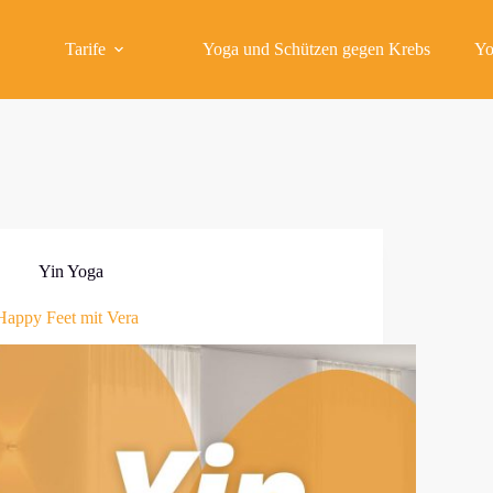
Tarife
Yoga und Schützen gegen Krebs
Yo
Yin Yoga
Happy Feet mit Vera