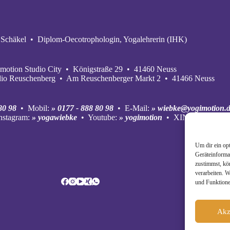
Schäkel • Diplom-Oecotrophologin, Yogalehrerin (IHK)
motion Studio City • Königstraße 29 • 41460 Neuss
dio Reuschenberg • Am Reuschenberger Markt 2 • 41466 Neuss
80 98
• Mobil:
» 0177 - 888 80 98
• E‑Mail:
» wiebke@yogimotion.
nstagram:
» yogawiebke
• Youtube:
» yogimotion
• XING:
» Wiebke
Um dir ein op
Geräteinforma
zustimmst, kö
verarbeiten. 
und Funktione
Akz