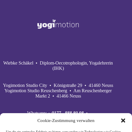
Wiebke Schäkel • Diplom-Oecotrophologin, Yogalehrerin
(IHK)
Yogimotion Studio City • Königstraße 29 • 41460 Neuss
Yogimotion Studio Reuschenberg • Am Reuschenberger
Markt 2 • 41466 Neuss
Whatsapp:
» 0177 - 888 80 98
•
Mobil:
» 0177 - 888 80 98
•
Cookie-Zustimmung verwalten
E‑Mail:
» wiebke@yogimotion.de
•
Facebook:
» yogawiebke
• Instagram:
» yogawiebke
•