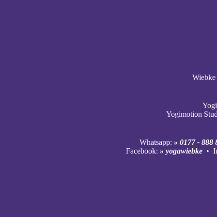
Wiebke 
Yogi
Yogimotion Stu
Whatsapp:
» 0177 - 888 
Facebook:
» yogawiebke
• I