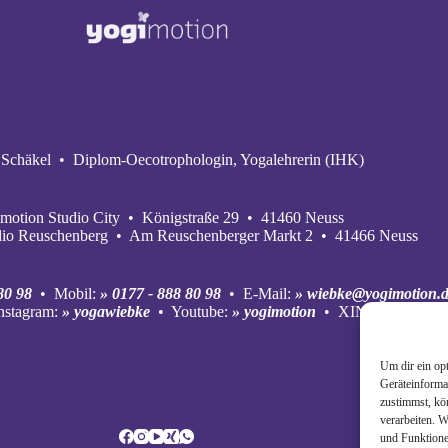
Schäkel • Diplom-Oecotrophologin, Yogalehrerin (IHK)
motion Studio City • Königstraße 29 • 41460 Neuss
dio Reuschenberg • Am Reuschenberger Markt 2 • 41466 Neuss
80 98
• Mobil:
» 0177 - 888 80 98
• E‑Mail:
» wiebke@yogimotion.
nstagram:
» yogawiebke
• Youtube:
» yogimotion
• XING:
» Wiebke
Um dir ein op
Geräteinforma
zustimmst, kö
verarbeiten. 
und Funktione