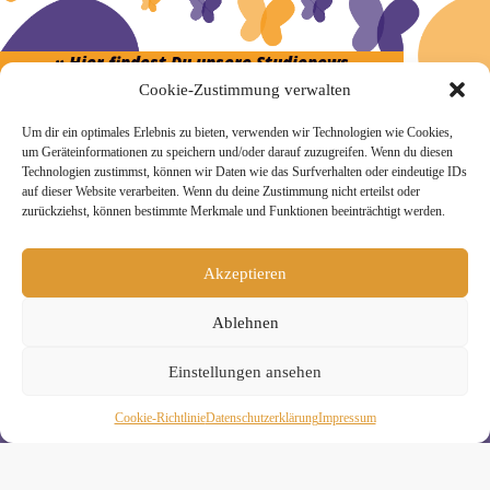
» Hier findest Du unsere Studionews
Cookie-Zustimmung verwalten
Um dir ein optimales Erlebnis zu bieten, verwenden wir Technologien wie Cookies,
um Geräteinformationen zu speichern und/oder darauf zuzugreifen. Wenn du diesen
Technologien zustimmst, können wir Daten wie das Surfverhalten oder eindeutige IDs
» Unsere Hygienemassnahmen
auf dieser Website verarbeiten. Wenn du deine Zustimmung nicht erteilst oder
zurückziehst, können bestimmte Merkmale und Funktionen beeinträchtigt werden.
Akzeptieren
Ablehnen
Melde Dich hier zum Yogimotion Newsletter an:
Wenn Du magst, schicke ich Dir ungefähr monatlich Infos zu
Einstellungen ansehen
aktuellen Kursen und Workshops bei Yogimotion. Du kannst
Dich natürlich jederzeit wieder abmelden. Alle Details zur
Cookie-Richtlinie
Daten­schutz­erklä­rung
Impressum
Nutzung Deiner Daten findest Du in unserer
Datenschutzerklärung
.