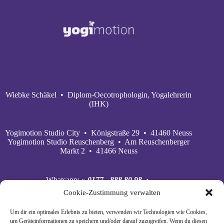
Wiebke Schäkel • Diplom-Oecotrophologin, Yogalehrerin
(IHK)
Yogimotion Studio City • Königstraße 29 • 41460 Neuss
Yogimotion Studio Reuschenberg • Am Reuschenberger
Markt 2 • 41466 Neuss
Whatsapp:
» 0177 - 888 80 98
•
Mobil:
» 0177 - 888 80 98
•
Cookie-Zustimmung verwalten
E‑Mail:
» wiebke@yogimotion.de
•
Facebook:
» yogawiebke
• Instagram:
» yogawiebke
•
Um dir ein optimales Erlebnis zu bieten, verwenden wir Technologien wie Cookies,
Youtube:
» yogimotion
• XING:
» Wiebke Schäkel
um Geräteinformationen zu speichern und/oder darauf zuzugreifen. Wenn du diesen